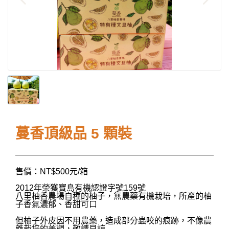
蔓香頂級品 5 顆裝
售價：NT$500元/箱
2012年榮獲寶島有機認證字號159號
八里柚香農場自種的柚子，無農藥有機栽培，所產的柚
子香氣濃郁、香甜可口
但柚子外皮因不用農藥，造成部分蟲咬的痕跡，不像農
藥栽培的美觀，敬請見諒