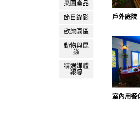
果園產品
戶外庭院
節目錄影
歡樂園區
動物與昆
蟲
精選媒體
報導
室內用餐