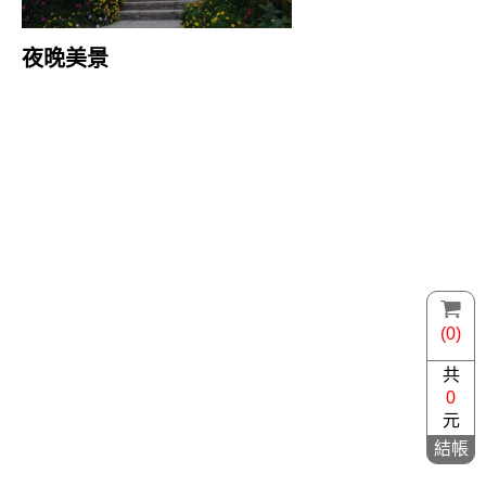
夜晚美景
(0)
共
0
元
結帳