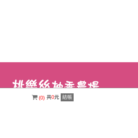
共
0
元
結帳
(0)
電話 : ( 02 ) 8630-3356
傳真 : ( 02 ) 8630-1400
信箱 : a0920529123@gmail.com
地址 : 新北市八里區荖阡村荖阡坑路34之5
號