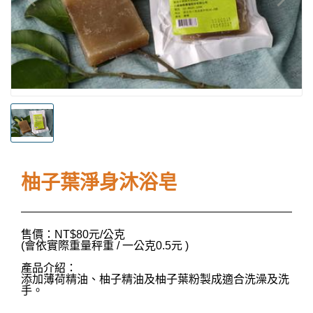
柚子葉淨身沐浴皂
售價：NT$80元/公克
(會依實際重量秤重 / 一公克0.5元 )
產品介紹：
添加薄荷精油、柚子精油及柚子葉粉製成適合洗澡及洗
手。