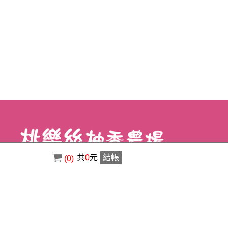
共
0
元
結帳
(0)
電話 : ( 02 ) 8630-3356
傳真 : ( 02 ) 8630-1400
信箱 : a0920529123@gmail.com
地址 : 新北市八里區荖阡村荖阡坑路34之5
號