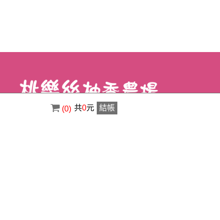
共
0
元
結帳
(0)
電話 : ( 02 ) 8630-3356
傳真 : ( 02 ) 8630-1400
信箱 : a0920529123@gmail.com
地址 : 新北市八里區荖阡村荖阡坑路34之5
號
Copyright © 2026 桃樂絲柚香農場-景觀美食餐廳 All rights reserved.