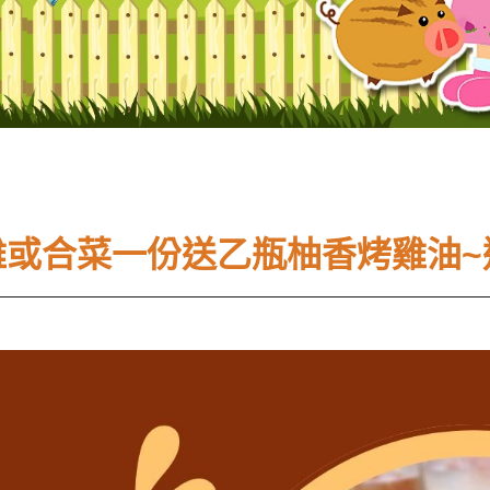
全雞或合菜一份送乙瓶柚香烤雞油