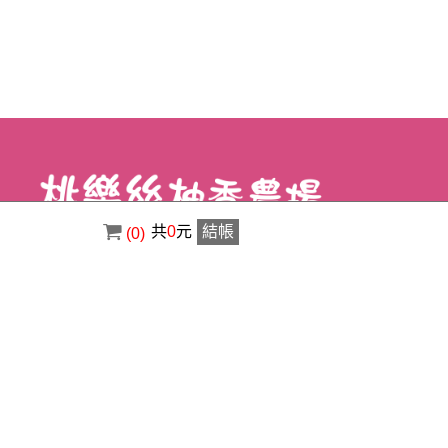
共
0
元
結帳
(0)
電話 : ( 02 ) 8630-3356
傳真 : ( 02 ) 8630-1400
信箱 : a0920529123@gmail.com
地址 : 新北市八里區荖阡村荖阡坑路34之5
號
Copyright © 2026 桃樂絲柚香農場-景觀美食餐廳 All rights reserved.